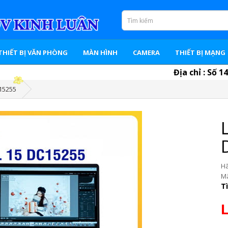
THIẾT BỊ VĂN PHÒNG
MÀN HÌNH
CAMERA
THIẾT BỊ MẠNG
Địa chỉ : Số 143 
15255
Ha
Mã
T
L