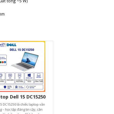
ổng ~5 W)
 mm
top Dell 15 DC15250
15 DC15250 là chiếc laptop văn
 – học tập đáng tin cậy, cân