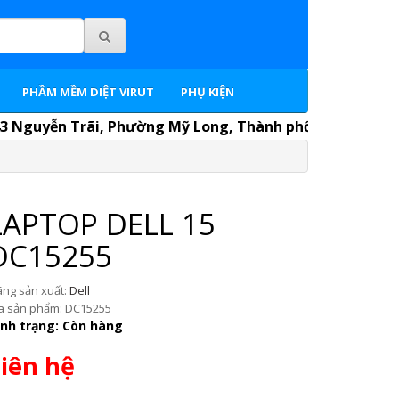
PHẦM MỀM DIỆT VIRUT
PHỤ KIỆN
Nguyễn Trãi, Phường Mỹ Long, Thành phố Long Xuyên, Tỉnh
LAPTOP DELL 15
DC15255
̃ng sản xuất:
Dell
 sản phẩm: DC15255
ình trạng: Còn hàng
iên hệ