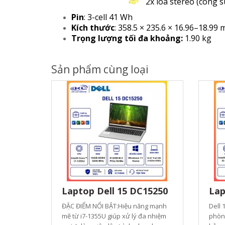
2x loa stereo (công suất t
Pin
: 3-cell 41 Wh
Kích thước
: 358.5 × 235.6 × 16.96–18.99
Trọng lượng tối đa khoảng:
1.90 kg
Sản phẩm cùng loại
Laptop Dell 15 DC15250
Lap
ĐẶC ĐIỂM NỔI BẬT:Hiệu năng mạnh
Dell 
mẽ từ i7-1355U giúp xử lý đa nhiệm
phòng