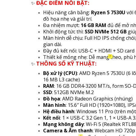
ĐẶC ĐIỂM NỔI BẬT:
✨
Hiệu năng cân bằng:
Ryzen 5 7530U
với 
đồ họa nhẹ và giải trí.
Đa nhiệm mượt:
16 GB RAM
đủ để mở nhi
Khởi động tức thì:
SSD NVMe 512 GB
giú
Màn hình dễ chịu: Full HD IPS chống chói
gian dài.
Đầy đủ kết nối: USB-C + HDMI + SD card đá
Thiết kế mỏng nhẹ: Dễ mang theo, phù h
THÔNG SỐ KỸ THUẬT:
✨
Bộ xử lý (CPU)
: AMD Ryzen 5 7530U (6 lõi
16 MB L3 cache)
RAM
: 16 GB DDR4-3200 MT/s, form SO-
SSD
: 512GB NVMe M.2
Đồ họa
: AMD Radeon Graphics (nhúng)
Màn hình
: 15.6″ Full HD (1920×1080), I
Hệ điều hành
: Windows 11 Pro (trên mộ
Kết nối
: 1 × USB-C 3.2 Gen 1, 1 × USB-A 3
Mạng không dây
: Wi-Fi 5 (Realtek RT
Camera & Âm thanh
: Webcam HD 720p 