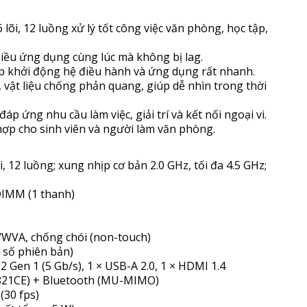
6 lõi, 12 luồng xử lý tốt công việc văn phòng, học tập,
ều ứng dụng cùng lúc mà không bị lag.
p khởi động hệ điều hành và ứng dụng rất nhanh.
, vật liệu chống phản quang, giúp dễ nhìn trong thời
p ứng nhu cầu làm việc, giải trí và kết nối ngoại vi.
ợp cho sinh viên và người làm văn phòng.
, 12 luồng; xung nhịp cơ bản 2.0 GHz, tối đa 4.5 GHz;
DIMM (1 thanh)
PS/WVA, chống chói (non-touch)
t số phiên bản)
.2 Gen 1 (5 Gb/s), 1 × USB-A 2.0, 1 × HDMI 1.4
L8821CE) + Bluetooth (MU-MIMO)
(30 fps)