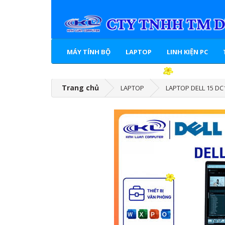
MÁY TÍNH BỘ
LAPTOP
LINH KIỆN PC
Trang chủ
LAPTOP
LAPTOP DELL 15 DC