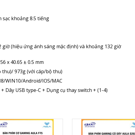
n sạc khoảng 8.5 tiếng
32 giờ (hiệu ứng ánh sáng mặc định) và khoảng 132 giờ
.56 x 40.65 ± 0.5 mm
thu)/ 973g (với cáp/bộ thu)
IN8/WIN10/Android/IOS/MAC
+ Dây USB type-C + Dụng cụ thay switch + (1-4)