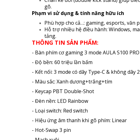
gõ.
Phạm vi sử dụng & tính năng hữu ích
Phù hợp cho cả…: gaming, esports, văn ph
Hỗ trợ nhiều hệ điều hành: Windows, mac
tảng.
THÔNG TIN SẢN PHẨM:
- Bàn phím cơ gaming 3 mode AULA S100 PRO
- Độ bền: 60 triệu lần bấm
- Kết nối: 3 mode có dây Type-C & không dây 
- Màu sắc: Xanh dương+trắng+tím
- Keycap PBT Double-Shot
- Đèn nền: LED Rainbow
- Loại switch: Red switch
- Hiệu ứng âm thanh khi gõ phím: Linear
- Hot-Swap 3 pin
- Mạch xuôi