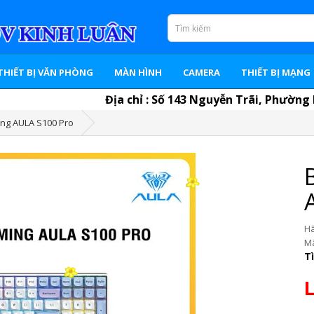
THIẾT BỊ VĂN PHÒNG
MÀN HÌNH
CAMERA
THIẾT BỊ MẠNG
Địa chỉ : Số 143 Nguyễn Trãi, Phường Mỹ Lo
ng AULA S100 Pro
Ha
Mã
T
L