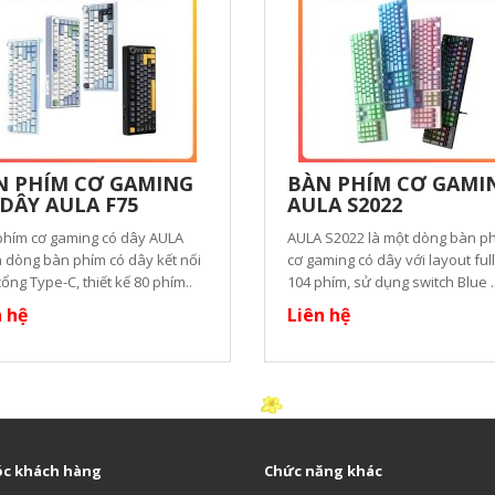
N PHÍM CƠ GAMING
BÀN PHÍM CƠ GAMI
DÂY AULA F75
AULA S2022
phím cơ gaming có dây AULA
AULA S2022 là một dòng bàn p
à dòng bàn phím có dây kết nối
cơ gaming có dây với layout full
ổng Type-C, thiết kế 80 phím..
104 phím, sử dụng switch Blue .
n hệ
Liên hệ
c khách hàng
Chức năng khác