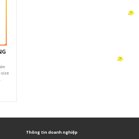
NG
hím
-size
.
Thông tin doanh nghiệp