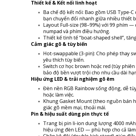
Thiết kế & Kết nối linh hoạt
Ba chế độ kết nối: Bao gồm USB Type-C 
bạn chuyển đổi nhanh giữa nhiều thiết bị (
Layout Full-size (98–99%) với 99 phím 
numpad và phím điều hướng.
Thiết kế tinh tế “boat-shaped shell”, tăn
Cảm giác gõ & tùy biến
Hot-swappable (3-pin): Cho phép thay s
yêu thích tùy biến.
Switch cơ học brown hoặc red (tùy phiê
bảo độ bền vượt trội cho nhu cầu dài hạn
Hiệu ứng LED & trải nghiệm gõ êm
Đèn nền RGB Rainbow sống động, dễ tùy
hoặc làm việc.
Khung Gasket Mount (theo nguồn bán hàn
giác gõ mềm mại, thoải mái.
Pin & hiệu suất dùng pin thực tế
Trang bị pin li-ion dung lượng 4000 mAh, 
hiệu ứng đèn LED — phù hợp cho cả làm 
Chân kê đôi (double kick stand) giúp đi