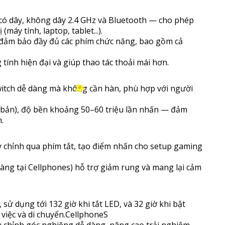
có dây, không dây 2.4 GHz và Bluetooth — cho phép
máy tính, laptop, tablet...).
— đảm bảo đầy đủ các phím chức năng, bao gồm cả
g tính hiện đại và giúp thao tác thoải mái hơn.
witch dễ dàng mà không cần hàn, phù hợp với người
n bản), độ bền khoảng 50–60 triệu lần nhấn — đảm
.
 chỉnh qua phím tắt, tạo điểm nhấn cho setup gaming
g tại Cellphones) hỗ trợ giảm rung và mang lại cảm
sử dụng tới 132 giờ khi tắt LED, và 32 giờ khi bật
việc và di chuyển.CellphoneS
ều chỉnh góc nghiêng dễ dàng, nâng cao trải nghiệm