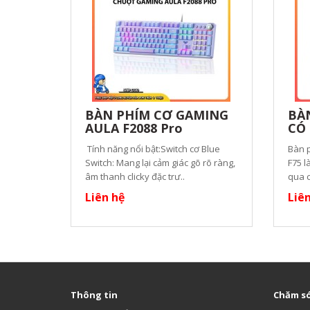
BÀN PHÍM CƠ GAMING
BÀ
AULA F2088 Pro
CÓ 
Tính năng nổi bật:Switch cơ Blue
Bàn 
Switch: Mang lại cảm giác gõ rõ ràng,
F75 l
âm thanh clicky đặc trư..
qua c
Liên hệ
Liê
Thông tin
Chăm só