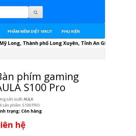
PHẦM MỀM DIỆT VIRUT
PHỤ KIỆN
ng, Thành phố Long Xuyên, Tỉnh An Giang. P.Kinh doanh: 
Bàn phím gaming
AULA S100 Pro
̃ng sản xuất:
AULA
 sản phẩm: S100 PRO
ình trạng: Còn hàng
iên hệ