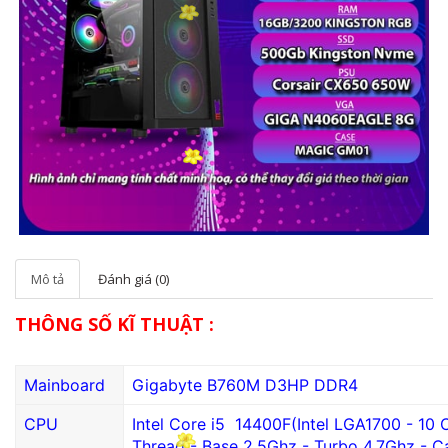
Mô tả
Đánh giá (0)
THÔNG SỐ KĨ THUẬT :
Mainboard
Gigabyte B760M D3HP DDR4
CPU
Intel Core i5 14400F
(Intel LGA1700 - 10 
Thread - Base 2.5Ghz - Turbo 4.7Ghz - 