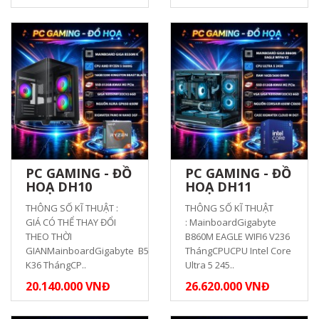
PC GAMING - ĐỒ
PC GAMING - ĐỒ
HOẠ DH10
HOẠ DH11
THÔNG SỐ KĨ THUẬT :
THÔNG SỐ KĨ THUẬT
GIÁ CÓ THỂ THAY ĐỔI
: MainboardGigabyte
THEO THỜI
B860M EAGLE WIFI6 V236
GIANMainboardGigabyte B550M
ThángCPUCPU Intel Core
K36 ThángCP..
Ultra 5 245..
20.140.000 VNĐ
26.620.000 VNĐ