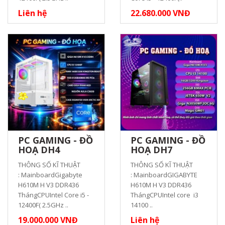
Liên hệ
22.680.000 VNĐ
PC GAMING - ĐỒ
PC GAMING - ĐỒ
HOẠ DH4
HOẠ DH7
THÔNG SỐ KĨ THUẬT
THÔNG SỐ KĨ THUẬT
: MainboardGigabyte
: MainboardGIGABYTE
H610M H V3 DDR436
H610M H V3 DDR436
ThángCPUIntel Core i5 -
ThángCPUIntel core i3
12400F( 2.5GHz ..
14100 ..
19.000.000 VNĐ
Liên hệ