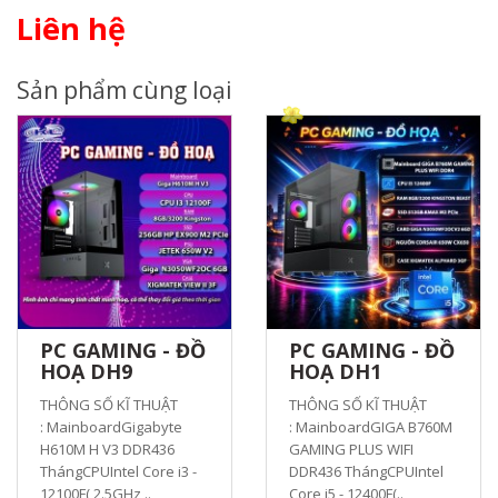
Liên hệ
Sản phẩm cùng loại
PC GAMING - ĐỒ
PC GAMING - ĐỒ
HOẠ DH9
HOẠ DH1
THÔNG SỐ KĨ THUẬT
THÔNG SỐ KĨ THUẬT
: MainboardGigabyte
: MainboardGIGA B760M
H610M H V3 DDR436
GAMING PLUS WIFI
ThángCPUIntel Core i3 -
DDR436 ThángCPUIntel
12100F( 2.5GHz ..
Core i5 - 12400F(..