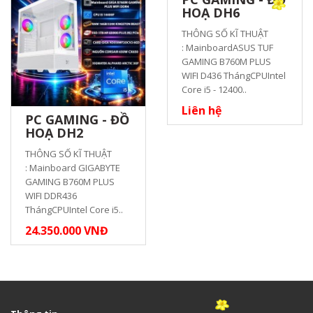
HOẠ DH6
THÔNG SỐ KĨ THUẬT
: MainboardASUS TUF
GAMING B760M PLUS
WIFI D436 ThángCPUIntel
Core i5 - 12400..
Liên hệ
PC GAMING - ĐỒ
HOẠ DH2
THÔNG SỐ KĨ THUẬT
: Mainboard GIGABYTE
GAMING B760M PLUS
WIFI DDR436
ThángCPUIntel Core i5..
24.350.000 VNĐ