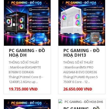
PC GAMING - ĐỒ
PC GAMING - ĐỒ
HOẠ DH
HOẠ DH13
THÔNG SỐ KĨ THUẬT
THÔNG SỐ KĨ THUẬT
: MainboardGIGABYTE
: MainboardMSI PRO
B760M D DDR436
A620AM-B EVO DDR536
ThángCPUIntel Core i5 -
ThángCPUAMD Ryzen 5
12400F( 2.6GHz up ..
7500F 6 Core - 12 ..
19.735.000 VNĐ
26.650.000 VNĐ
PC GAMING - ĐỒ