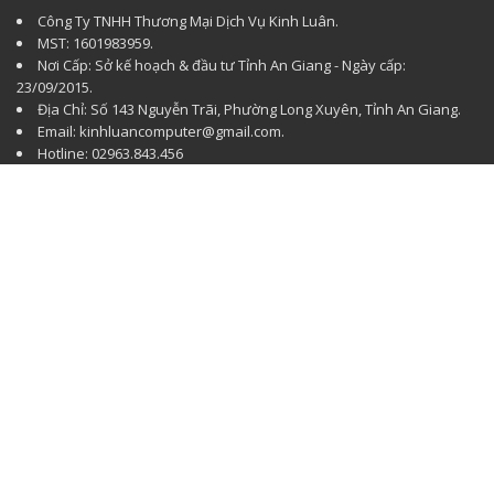
Công Ty TNHH Thương Mại Dịch Vụ Kinh Luân.
MST: 1601983959.
Nơi Cấp: Sở kế hoạch & đầu tư Tỉnh An Giang - Ngày cấp:
23/09/2015.
Địa Chỉ: Số 143 Nguyễn Trãi, Phường Long Xuyên, Tỉnh An Giang.
Email: kinhluancomputer@gmail.com.
Hotline: 02963.843.456