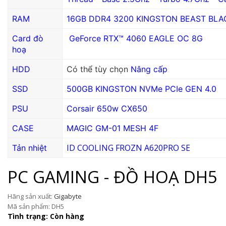
RAM
16GB DDR4 3200 KINGSTON BEAST BLA
Card đò
GeForce RTX™ 4060 EAGLE OC 8G
hoạ
HDD
Có thể tùy chọn
Nâng cấp
SSD
500GB KINGSTON NVMe PCIe GEN 4.0
PSU
Corsair 650w CX650
CASE
MAGIC GM-01 MESH 4F
ID COOLING FROZN A620PRO SE
Tản nhiệt
PC GAMING - ĐỒ HOẠ DH5
Hãng sản xuất:
Gigabyte
Mã sản phẩm: DH5
Tình trạng: Còn hàng