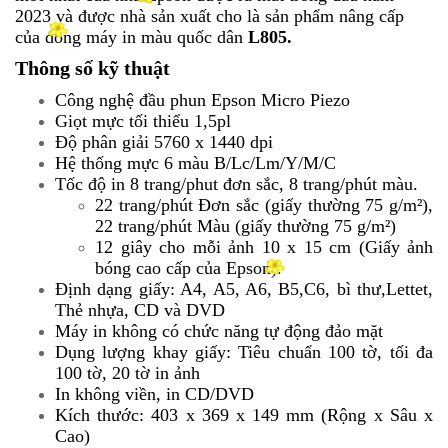
2023 và được nhà sản xuất cho là sản phẩm nâng cấp
của dòng máy in màu quốc dân
L805.
Thông số kỹ thuật
Công nghệ đầu phun Epson Micro Piezo
Giọt mực tối thiểu 1,5pl
Độ phân giải 5760 x 1440 dpi
Hệ thống mực 6 màu B/Lc/Lm/Y/M/C
Tốc độ in 8 trang/phut đơn sắc, 8 trang/phút màu.
22 trang/phút Đơn sắc (giấy thường 75 g/m²),
22 trang/phút Màu (giấy thường 75 g/m²)
12 giây cho mỗi ảnh 10 x 15 cm (Giấy ảnh
bóng cao cấp của Epson).
Định dạng giấy: A4, A5, A6, B5,C6, bì thư,Lettet,
Thẻ nhựa, CD và DVD
Máy in không có chức năng tự động đảo mặt
Dụng lượng khay giấy: Tiêu chuẩn 100 tờ, tối đa
100 tờ, 20 tờ in ảnh
In không viền, in CD/DVD
Kích thước: 403 x 369 x 149 mm (Rộng x Sâu x
Cao)