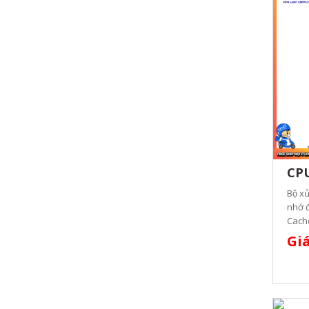
CPU
Bộ xư
nhớ đ
Cache
Giá