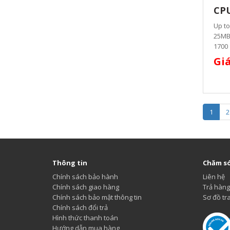
CPU
Up to
25MB 
1700
Giá
1
2
Thông tin
Chăm só
Chính sách bảo hành
Liên hệ
Chính sách giao hàng
Trả hàng
Chính sách bảo mật thông tin
Sơ đồ tr
Chính sách đổi trả
Hình thức thanh toán
Hướng dẫn mua hàng