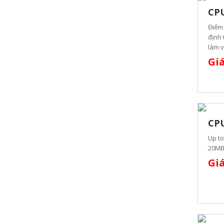
CPU
Điểm 
định 
làm v
Giá
CPU
Up to
20MB
Giá