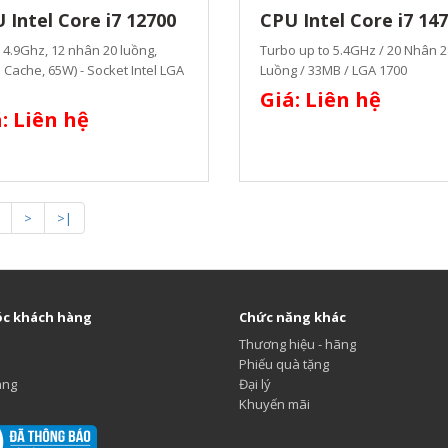
 Intel Core i7 12700
CPU Intel Core i7 14
 4.9Ghz, 12 nhân 20 luồng,
Turbo up to 5.4GHz / 20 Nhân 2
Cache, 65W) - Socket Intel LGA
Luồng / 33MB / LGA 1700
Giá: Liên hệ
: Liên hệ
>
>|
c khách hàng
Chức năng khác
Thương hiệu - hãng
Phiếu quà tặng
ang
Đại lý
Khuyến mãi