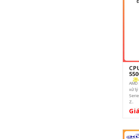
CPU
55
AMD 
xử lý
Serie
Z..
Giá