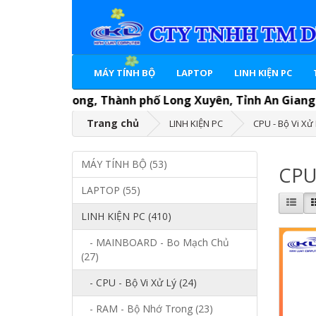
MÁY TÍNH BỘ
LAPTOP
LINH KIỆN PC
 Mỹ Long, Thành phố Long Xuyên, Tỉnh An Giang. P.Kinh do
Trang chủ
LINH KIỆN PC
CPU - Bộ Vi Xử
MÁY TÍNH BỘ (53)
CPU 
LAPTOP (55)
LINH KIỆN PC (410)
- MAINBOARD - Bo Mạch Chủ
(27)
- CPU - Bộ Vi Xử Lý (24)
- RAM - Bộ Nhớ Trong (23)