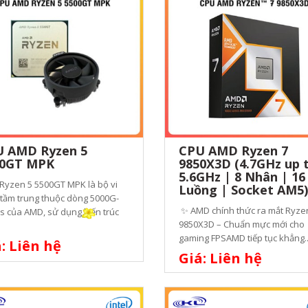
 AMD Ryzen 5
CPU AMD Ryzen 7
00GT MPK
9850X3D (4.7GHz up 
5.6GHz | 8 Nhân | 16
Ryzen 5 5500GT MPK là bộ vi
Luồng | Socket AM5)
 tầm trung thuộc dòng 5000G-
✨ AMD chính thức ra mắt Ryze
s của AMD, sử dụng kiến trúc
9850X3D – Chuẩn mực mới cho
gaming FPSAMD tiếp tục khẳng.
: Liên hệ
Giá: Liên hệ