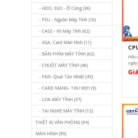
- HDD, SSD - Ổ Cứng (36)
- PSU - Nguồn Máy Tính (16)
- CASE - Vỏ Máy Tính (62)
- VGA- Card Màn Hình (11)
CPU
- BÀN PHÍM MÁY TÍNH (62)
Hiệu 
ngày
- CHUỘT MÁY TÍNH (46)
Giá
- FAN- Quạt Tản Nhiệt (43)
- CARD MẠNG- THU WIFI (9)
- LOA MÁY TÍNH (37)
- TAI NGHE MÁY TÍNH (12)
THIẾT BỊ VĂN PHÒNG (94)
MÀN HÌNH (99)