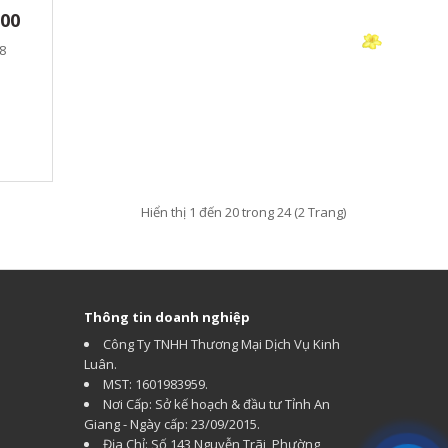
700
8
Hiển thị 1 đến 20 trong 24 (2 Trang)
Thông tin doanh nghiệp
Công Ty TNHH Thương Mại Dịch Vụ Kinh
Luân.
MST: 1601983959.
Nơi Cấp: Sở kế hoạch & đầu tư Tỉnh An
Giang - Ngày cấp: 23/09/2015.
Địa Chỉ: Số 143 Nguyễn Trãi, Phường