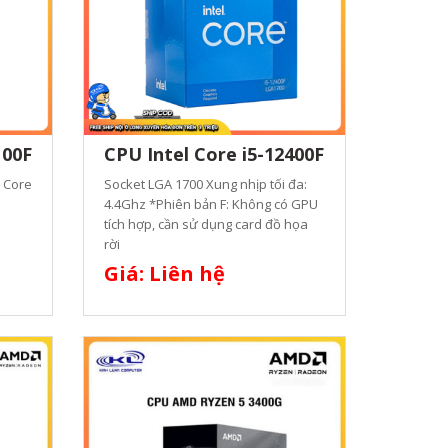
100F
CPU Intel Core i5-12400F
l Core
Socket LGA 1700 Xung nhịp tối đa:
4.4Ghz *Phiên bản F: Không có GPU
tích hợp, cần sử dụng card đồ họa
rời
Giá: Liên hệ