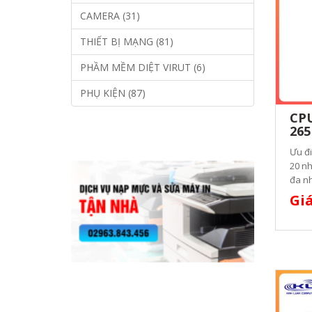
CAMERA (31)
THIẾT BỊ MẠNG (81)
PHẦM MỀM DIỆT VIRUT (6)
PHỤ KIỆN (87)
CPU
265
Ưu đi
20 nh
đa nh
Giá