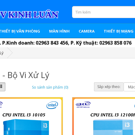
THIẾT BỊ VĂN PHÒNG
MÀN HÌNH
CAMERA
THIẾT BỊ MẠNG
anh: 02963 843 456, P. Kỹ thuật: 02963 858 076
 Lý
- Bộ Vi Xử Lý
Sắp xếp theo:
So sánh sản phẩm (0)