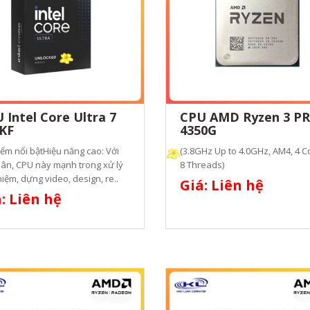
 Intel Core Ultra 7
CPU AMD Ryzen 3 P
KF
4350G
ểm nổi bậtHiệu năng cao: Với
(3.8GHz Up to 4.0GHz, AM4, 4 C
ân, CPU này mạnh trong xử lý
8 Threads)
iệm, dựng video, design, re..
Giá: Liên hệ
: Liên hệ