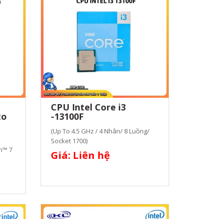
CPU Intel Core i3
to
-13100F
(Up To 4.5 GHz / 4 Nhân/ 8 Luồng/
Socket 1700)
n™ 7
Giá: Liên hệ
.