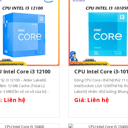
 Intel Core i3 12100
CPU Intel Core i3-10
̉ lý: I3 12100 – Alder LakeBộ
Dòng CPU Core i thế hệ thứ 11 
ệm: 12 MB Cache (Total L2
IntelSocket: LGA 1200Thế hệ: R
: 5 MB)Tần số cơ sở của bộ ..
LakeSố nhân: 4Số luồng: 8Xung 
: Liên hệ
Giá: Liên hệ