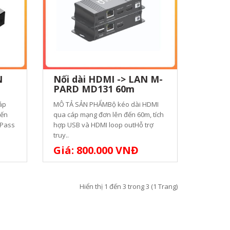
N
Nối dài HDMI -> LAN M-
PARD MD131 60m
áp
MÔ TẢ SẢN PHẨMBộ kéo dài HDMI
đến
qua cáp mạng đơn lên đến 60m, tích
 Pass
hợp USB và HDMI loop outHỗ trợ
truy..
Giá: 800.000 VNĐ
Hiển thị 1 đến 3 trong 3 (1 Trang)