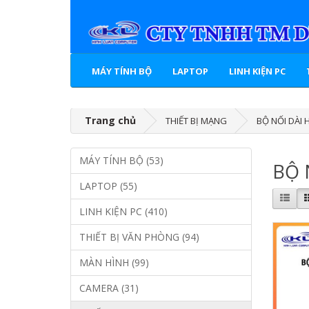
MÁY TÍNH BỘ
LAPTOP
LINH KIỆN PC
Trang chủ
THIẾT BỊ MẠNG
BỘ NỐI DÀI 
MÁY TÍNH BỘ (53)
BỘ 
LAPTOP (55)
LINH KIỆN PC (410)
THIẾT BỊ VĂN PHÒNG (94)
MÀN HÌNH (99)
CAMERA (31)