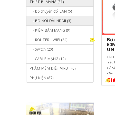
THIẾT BỊ MẠNG (81)
- Bộ chuyển đổi LAN (6)
- BỘ NỐI DÀI HDMI (3)
- KIỀM BẤM MẠNG (9)
Bộ 
- ROUTER - WIFI (24)
60M
UNI
- Switch (20)
TÍNH
- CABLE MẠNG (12)
hiệu 
sợi c
PHẦM MỀM DIỆT VIRUT (6)
trợ..
PHỤ KIỆN (87)
Giá