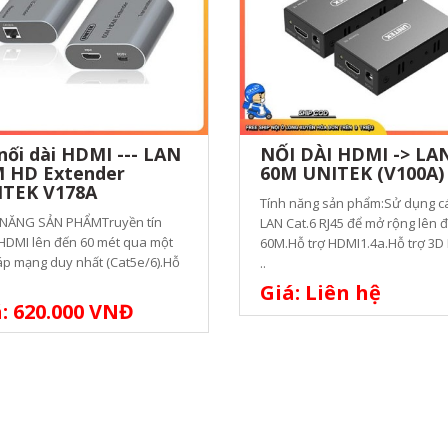
nối dài HDMI --- LAN
NỐI DÀI HDMI -> LA
 HD Extender
60M UNITEK (V100A)
TEK V178A
Tính năng sản phẩm:Sử dụng c
 NĂNG SẢN PHẨMTruyền tín
LAN Cat.6 RJ45 để mở rộng lên 
HDMI lên đến 60 mét qua một
60M.Hỗ trợ HDMI1.4a.Hỗ trợ 3D
áp mạng duy nhất (Cat5e/6).Hỗ
..
Giá: Liên hệ
: 620.000 VNĐ