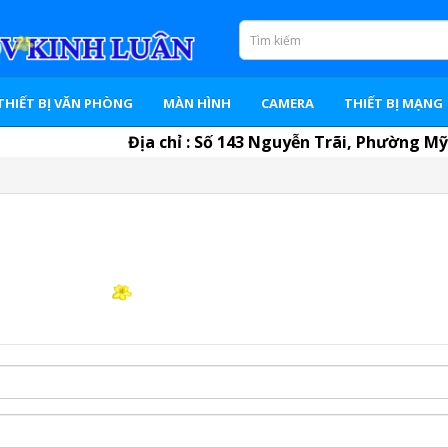
THIẾT BỊ VĂN PHÒNG
MÀN HÌNH
CAMERA
THIẾT BỊ MẠNG
Địa chỉ : Số 143 Nguyễn Trãi, Phường Mỹ Lo